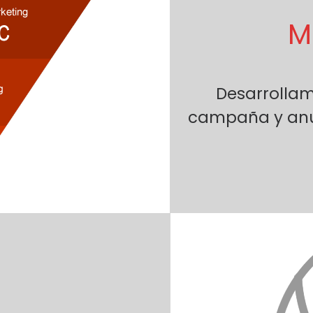
M
Desarrolla
campaña y anun